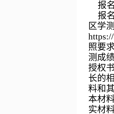
报
报
区学
https
照要
测成
授权
长的
料
和
本材
实材