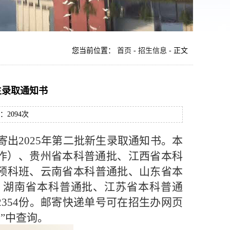
您当前位置：
首页
-
招生信息
- 正文
生录取通知书
数：
2094
次
寄出2025年第二批新生录取通知书。本
作）、贵州省本科
普通
批、江西省本科
预科班、云南省本科
普通
批、山东省本
、湖南省本科
普通
批、江苏省本科普通
54
份。邮寄快递单
号可在招生办网页
”中查询。