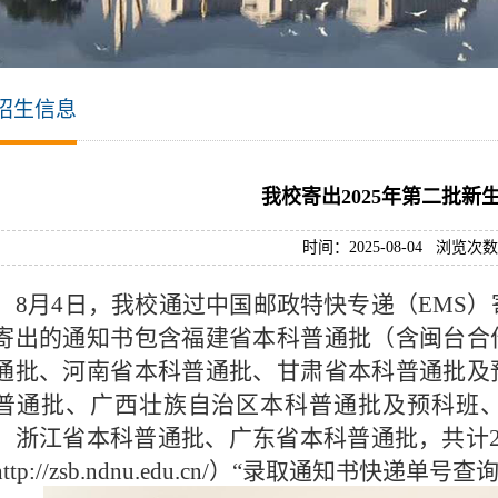
招生信息
我校寄出2025年第二批新
时间：2025-08-04 浏览次
8月4日，我校通过中国邮政特快专递（EMS）
寄出的通知书包含福建省本科普通批（含闽台合
通
批、河南省本科
普通
批、甘肃省本科
普通
批及
普通
批、广西壮族自治区本科
普通
批及预科班
、浙江省本科普通批、广东省本科普通批，共计23
http://zsb.ndnu.edu.cn/
）“录取通知书快递单号查询